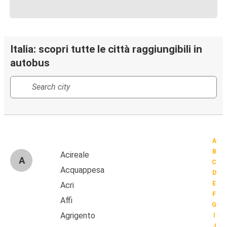
Italia: scopri tutte le città raggiungibili in
autobus
A
B
Acireale
A
C
Acquappesa
D
E
Acri
F
Affi
G
Agrigento
I
J