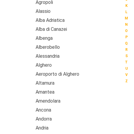
Agropoli
K
Alassio
L
M
Alba Adriatica
N
Alba di Canazei
O
P
Albenga
Q
Alberobello
R
Alessandria
S
T
Alghero
U
Aeroporto di Alghero
V
Z
Altamura
Amantea
Amendolara
Ancona
Andorra
Andria