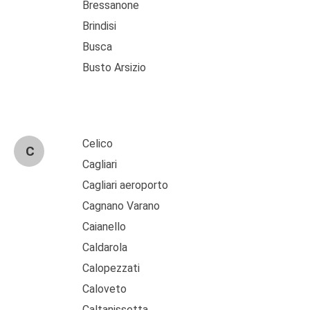
Bressanone
Brindisi
Busca
Busto Arsizio
Celico
C
Cagliari
Cagliari aeroporto
Cagnano Varano
Caianello
Caldarola
Calopezzati
Caloveto
Caltanissetta