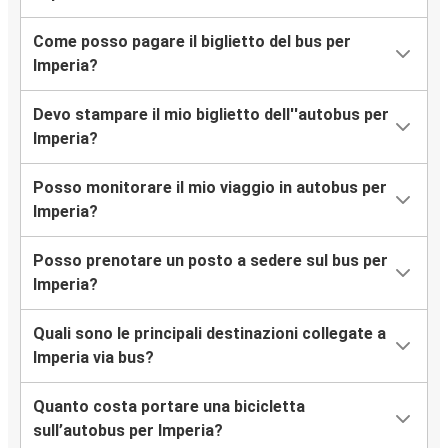
Imperia
Udine
Come posso pagare il biglietto del bus per
Imperia?
Marsiglia
Imperia
Devo stampare il mio biglietto dell''autobus per
Imperia?
Imperia
Chambéry
Posso monitorare il mio viaggio in autobus per
Imperia?
Imperia
Vicenza
Posso prenotare un posto a sedere sul bus per
Imperia?
Imperia
Trieste
Quali sono le principali destinazioni collegate a
Imperia via bus?
Verona
Imperia
Quanto costa portare una bicicletta
sull’autobus per Imperia?
Parigi