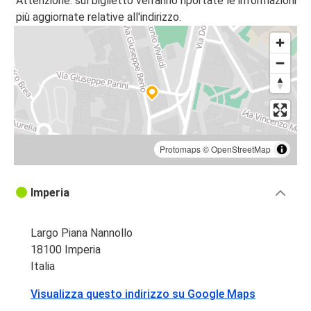
Attenzione: sul biglietto verranno riportate le informazioni
Imperia
più aggiornate relative all'indirizzo.
Bergamo
Imperia
Aeroporto di Bergamo Orio al Serio
Grenoble
Imperia
Protomaps
©
OpenStreetMap
Venezia
Imperia
Imperia
Imperia
Ginevra
Largo Piana Nannollo
18100 Imperia
Ginevra
Italia
Imperia
Visualizza questo indirizzo su Google Maps