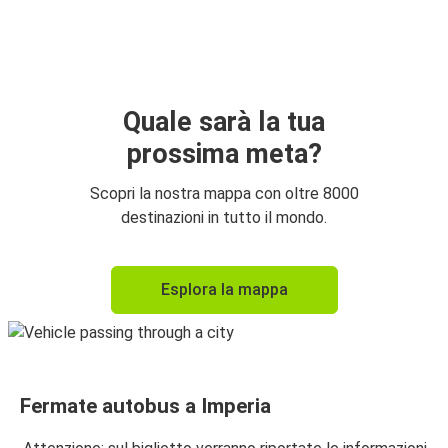
Nizza
Imperia
Imperia
Nizza
Quale sarà la tua
prossima meta?
Bergamo
Imperia
Scopri la nostra mappa con oltre 8000
destinazioni in tutto il mondo.
Imperia
Marsiglia
Esplora la mappa
Aeroporto di Bergamo Orio al Serio
Imperia
Imperia
Fermate autobus a Imperia
Venezia