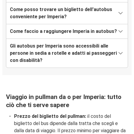
Imperia
Come posso trovare un biglietto dell'autobus
conveniente per Imperia?
Chambéry
Imperia
Come faccio a raggiungere Imperia in autobus?
Aeroporto di Milano Malpensa (MXP)
Gli autobus per Imperia sono accessibili alle
Imperia
persone in sedia a rotelle e adatti ai passeggeri
con disabilità?
Aeroporto di Torino Caselle
Imperia
Imperia
Aosta
Viaggio in pullman da o per Imperia: tutto
ciò che ti serve sapere
Aosta
Prezzo del biglietto del pullman:
il costo del
Imperia
biglietto del bus dipende dalla tratta che scegli e
dalla data di viaggio. Il prezzo minimo per viaggiare da
Imperia