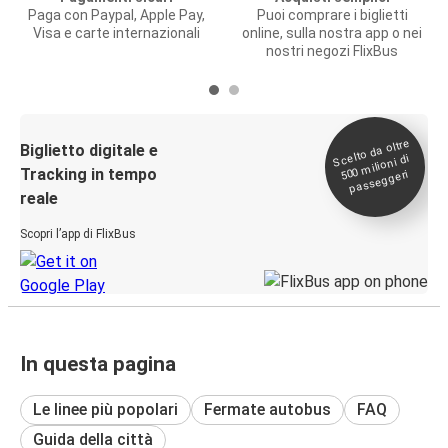
Paga con Paypal, Apple Pay,
Puoi comprare i biglietti
Visa e carte internazionali
online, sulla nostra app o nei
nostri negozi FlixBus
Scelto da oltre
500
Biglietto digitale e
milioni di
Tracking in tempo
passeggeri
reale
Scopri l’app di FlixBus
In questa pagina
Le linee più popolari
Fermate autobus
FAQ
Guida della città