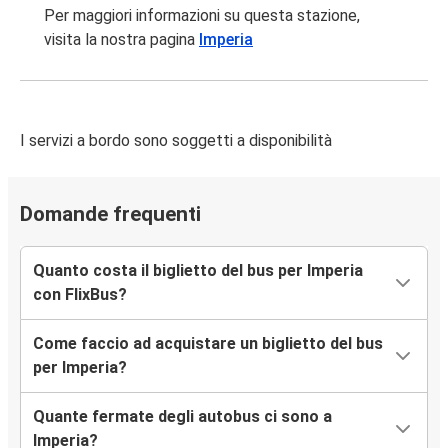
Imperia
Per maggiori informazioni su questa stazione,
Bologna
visita la nostra pagina
Imperia
Imperia
Aeroporto di Milano Malpensa (MXP)
I servizi a bordo sono soggetti a disponibilità
Roma
Imperia
Domande frequenti
Imperia
Cannes
Quanto costa il biglietto del bus per Imperia
con FlixBus?
Imperia
Aeroporto di Torino Caselle
Come faccio ad acquistare un biglietto del bus
per Imperia?
Cannes
Imperia
Quante fermate degli autobus ci sono a
Imperia?