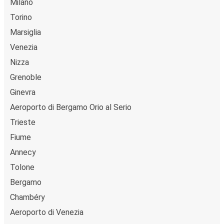
Milano
Napoli
Torino
Napoli
Marsiglia
Imperia
Venezia
Nizza
Imperia
Grenoble
Ciriè
Ginevra
Imperia
Aeroporto di Bergamo Orio al Serio
Annecy
Trieste
Fiume
Ciriè
Annecy
Imperia
Tolone
Berlino
Bergamo
Imperia
Chambéry
Aeroporto di Venezia
Fiume