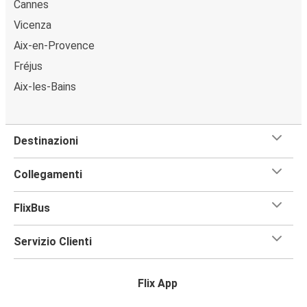
Cannes
Imperia
Vicenza
Bologna
Aix-en-Provence
Imperia
Fréjus
Aix-les-Bains
Padova
Imperia
Destinazioni
Imperia
Padova
Collegamenti
Trieste
FlixBus
Imperia
Servizio Clienti
Zurigo
Imperia
Flix App
Udine