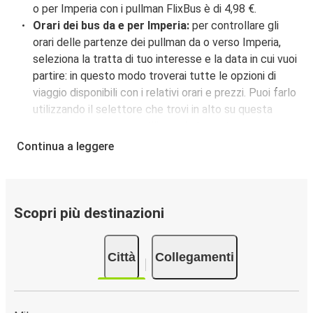
o per Imperia con i pullman FlixBus è di 4,98 €.
Grenoble
Orari dei bus da e per Imperia:
per controllare gli
orari delle partenze dei pullman da o verso Imperia,
Imperia
seleziona la tratta di tuo interesse e la data in cui vuoi
Fiume
partire: in questo modo troverai tutte le opzioni di
viaggio disponibili con i relativi orari e prezzi. Puoi farlo
Imperia
utilizzando il selettore che trovi in alto su questa
Catania
questa pagina oppure utilizzando la nostra
mappa
interattiva
.
Continua a leggere
Imperia
Fermata del bus a Imperia:
i pullman FlixBus servono
Lugano
una singola fermata a Imperia. Localizzala facilmente
utilizzando la mappa disponibile su questa pagina.
Imperia
Città collegate a Imperia:
tra le 33 destinazioni
Scopri più destinazioni
Barcellona
collegate dai pullman FlixBus a Imperia le più popolari
sono: Torino, Milano, Aeroporto di Bergamo Orio al
Catania
Città
Collegamenti
Serio.
Imperia
Imperia