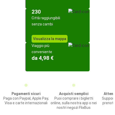
230
Città raggiungibili
senza cambi
Visualizza la mappa
Viaggio più
conveniente
da 4,98 €
Pagamenti sicuri
Acquisti semplici
Attenz
Paga con Paypal, Apple Pay,
Puoi comprare i biglietti
Support
Visa e carte internazionali
online, sulla nostra app o nei
prenota
nostri negozi FlixBus