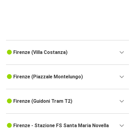
Firenze
Napoli
Firenze
Firenze
Pisa
Firenze (Villa Costanza)
Monaco di Baviera
Firenze
Firenze (Piazzale Montelungo)
Torino
Firenze
Firenze (Guidoni Tram T2)
Firenze
Monaco di Baviera
Firenze - Stazione FS Santa Maria Novella
Firenze
Torino