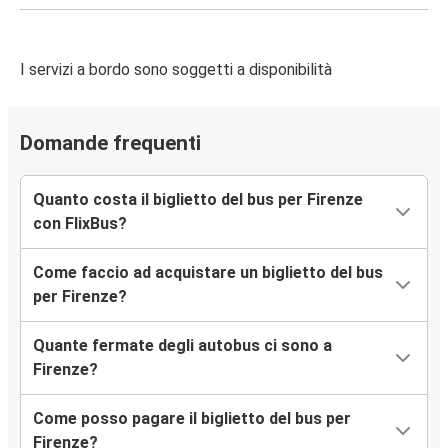
Perugia
I servizi a bordo sono soggetti a disponibilità
Firenze
Firenze
Domande frequenti
Perugia
Firenze
Quanto costa il biglietto del bus per Firenze
Aeroporto di Roma Fiumicino (FCO)
con FlixBus?
Firenze
Come faccio ad acquistare un biglietto del bus
Nizza
per Firenze?
Firenze
Quante fermate degli autobus ci sono a
Verona
Firenze?
Come posso pagare il biglietto del bus per
Firenze
Firenze?
Siena