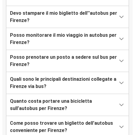
Devo stampare il mio biglietto dell''autobus per
Verona
Firenze?
Firenze
Posso monitorare il mio viaggio in autobus per
Aeroporto di Pisa
Firenze?
Firenze
Posso prenotare un posto a sedere sul bus per
Nizza
Firenze?
Firenze
Quali sono le principali destinazioni collegate a
Aeroporto di Roma Fiumicino (FCO)
Firenze via bus?
Firenze
Quanto costa portare una bicicletta
Firenze
sull’autobus per Firenze?
Aeroporto di Milano Malpensa (MXP)
Come posso trovare un biglietto dell'autobus
Firenze
conveniente per Firenze?
Parigi