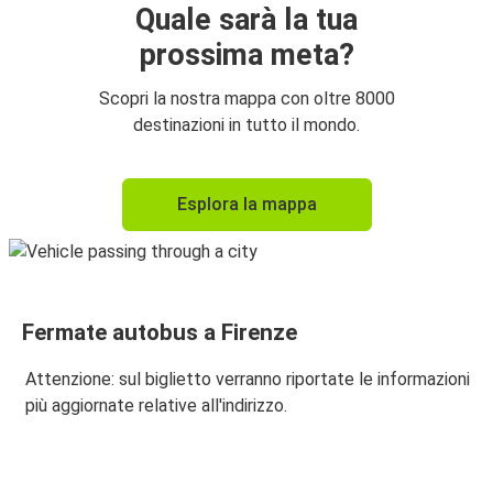
Bologna
Quale sarà la tua
prossima meta?
Firenze
Napoli
Scopri la nostra mappa con oltre 8000
destinazioni in tutto il mondo.
Firenze
Venezia
Esplora la mappa
Firenze
Genova
Pisa
Fermate autobus a Firenze
Firenze
Attenzione: sul biglietto verranno riportate le informazioni
Venezia
più aggiornate relative all'indirizzo.
Firenze
Genova