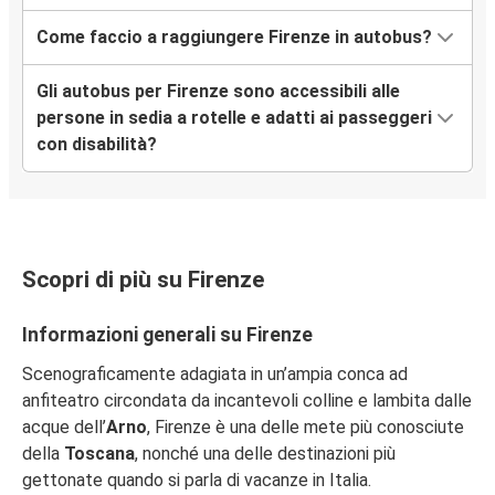
Come faccio a raggiungere Firenze in autobus?
Siena
Firenze
Gli autobus per Firenze sono accessibili alle
persone in sedia a rotelle e adatti ai passeggeri
Firenze
con disabilità?
La Spezia
Firenze
Padova
Scopri di più su Firenze
Padova
Firenze
Informazioni generali su Firenze
Zurigo
Scenograficamente adagiata in un’ampia conca ad
Firenze
anfiteatro circondata da incantevoli colline e lambita dalle
acque dell’
Arno
, Firenze è una delle mete più conosciute
della
Toscana
, nonché una delle destinazioni più
Aeroporto di Milano Malpensa (MXP)
gettonate quando si parla di vacanze in Italia.
Firenze