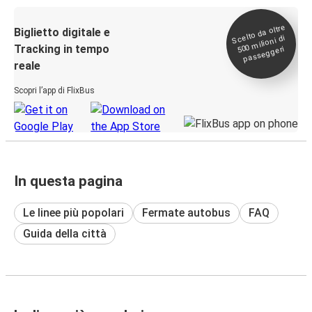
Scelto da oltre
500
Biglietto digitale e
milioni di
Tracking in tempo
passeggeri
reale
Scopri l’app di FlixBus
In questa pagina
Le linee più popolari
Fermate autobus
FAQ
Guida della città