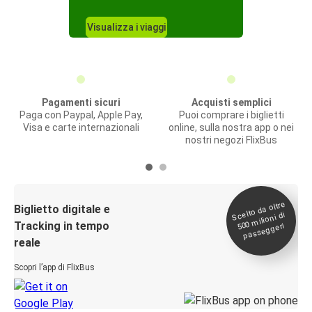
Visualizza i viaggi
Pagamenti sicuri
Acquisti semplici
Paga con Paypal, Apple Pay,
Puoi comprare i biglietti
Visa e carte internazionali
online, sulla nostra app o nei
nostri negozi FlixBus
Scelto da oltre
500
Biglietto digitale e
milioni di
Tracking in tempo
passeggeri
reale
Scopri l’app di FlixBus