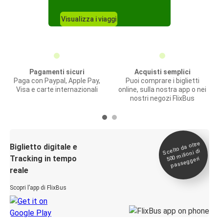
Visualizza i viaggi
Pagamenti sicuri
Acquisti semplici
Paga con Paypal, Apple Pay,
Puoi comprare i biglietti
Visa e carte internazionali
online, sulla nostra app o nei
nostri negozi FlixBus
Scelto da oltre
500
Biglietto digitale e
milioni di
Tracking in tempo
passeggeri
reale
Scopri l’app di FlixBus