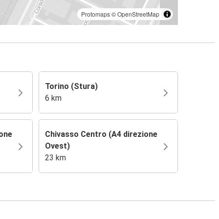
Protomaps
©
OpenStreetMap
Torino (Stura)
6 km
ione
Chivasso Centro (A4 direzione
Ovest)
23 km