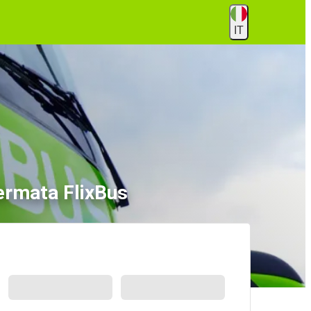
IT
fermata FlixBus