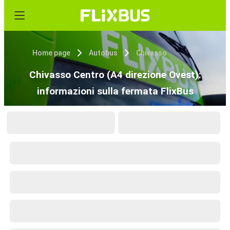
Home page
Autobus
Chivasso
Chivasso Centro (A4 direzione Ovest):
informazioni sulla fermata FlixBus