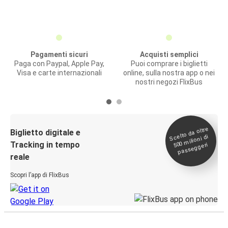
Pagamenti sicuri
Acquisti semplici
Paga con Paypal, Apple Pay,
Puoi comprare i biglietti
Visa e carte internazionali
online, sulla nostra app o nei
nostri negozi FlixBus
Scelto da oltre
500
Biglietto digitale e
milioni di
Tracking in tempo
passeggeri
reale
Scopri l’app di FlixBus