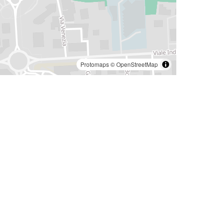
Protomaps
©
OpenStreetMap