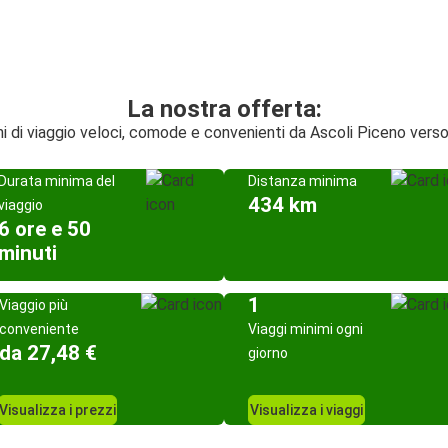
La nostra offerta:
ni di viaggio veloci, comode e convenienti da Ascoli Piceno verso
Durata minima del
Distanza minima
434 km
viaggio
6 ore e 50
minuti
1
Viaggio più
conveniente
Viaggi minimi ogni
da 27,48 €
giorno
Visualizza i prezzi
Visualizza i viaggi