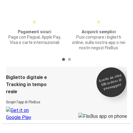
Pagamenti sicuri
Acquisti semplici
Paga con Paypal, Apple Pay,
Puoi comprare i biglietti
Visa e carte internazionali
online, sulla nostra app o nei
nostri negozi FlixBus
Scelto da oltre
500
Biglietto digitale e
milioni di
Tracking in tempo
passeggeri
reale
Scopri l’app di FlixBus