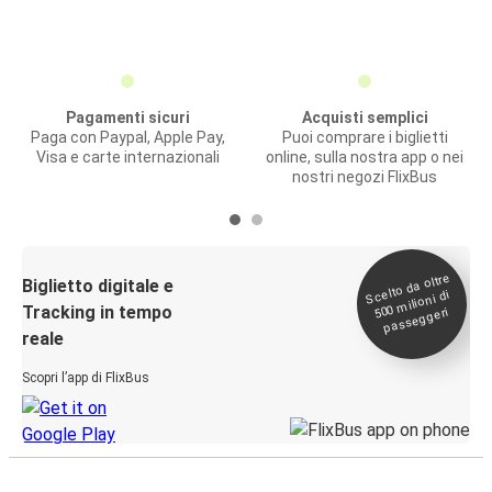
Pagamenti sicuri
Acquisti semplici
Paga con Paypal, Apple Pay,
Puoi comprare i biglietti
Visa e carte internazionali
online, sulla nostra app o nei
nostri negozi FlixBus
Scelto da oltre
500
Biglietto digitale e
milioni di
Tracking in tempo
passeggeri
reale
Scopri l’app di FlixBus