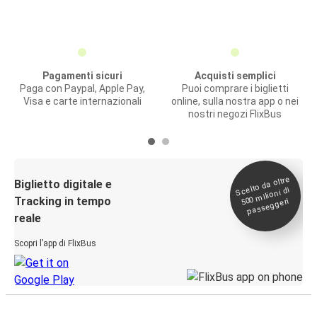
Pagamenti sicuri
Acquisti semplici
Paga con Paypal, Apple Pay,
Puoi comprare i biglietti
Visa e carte internazionali
online, sulla nostra app o nei
nostri negozi FlixBus
Scelto da oltre
500
Biglietto digitale e
milioni di
Tracking in tempo
passeggeri
reale
Scopri l’app di FlixBus