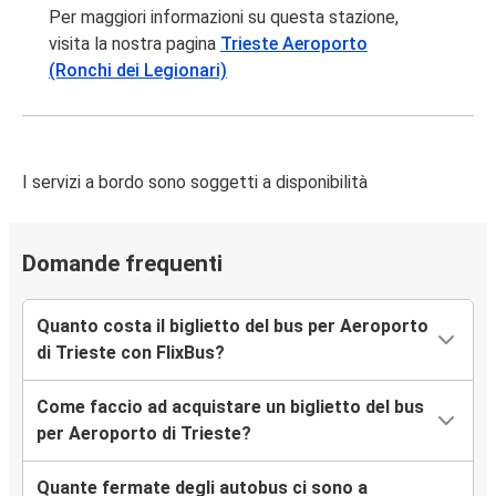
Bologna
Per maggiori informazioni su questa stazione,
Aeroporto di Trieste
visita la nostra pagina
Trieste Aeroporto
(Ronchi dei Legionari)
Aeroporto di Trieste
Portorož
Poreč
I servizi a bordo sono soggetti a disponibilità
Aeroporto di Trieste
Roma
Domande frequenti
Aeroporto di Trieste
Quanto costa il biglietto del bus per Aeroporto
Padova
di Trieste con FlixBus?
Aeroporto di Trieste
Come faccio ad acquistare un biglietto del bus
Rovigno
per Aeroporto di Trieste?
Aeroporto di Trieste
Quante fermate degli autobus ci sono a