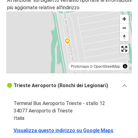
Attenzione: sul biglietto verranno riportate le informazioni
Aeroporto di Trieste
più aggiornate relative all'indirizzo.
Budapest
Portorož
Aeroporto di Trieste
Aeroporto di Trieste
Zagabria
Protomaps
©
OpenStreetMap
Aeroporto di Bergamo Orio al Serio
Aeroporto di Trieste
Trieste Aeroporto (Ronchi dei Legionari)
Milano
Aeroporto di Trieste
Terminal Bus Aeroporto Trieste - stallo 12
34077 Aeroporto di Trieste
Koper
Italia
Aeroporto di Trieste
Visualizza questo indirizzo su Google Maps