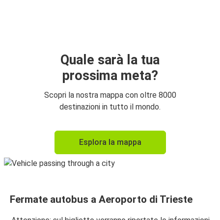
Aeroporto di Trieste
Venezia
Pula
Aeroporto di Trieste
Quale sarà la tua
prossima meta?
Venezia
Aeroporto di Trieste
Scopri la nostra mappa con oltre 8000
destinazioni in tutto il mondo.
Aeroporto di Trieste
Milano
Esplora la mappa
Zagabria
Aeroporto di Trieste
Aeroporto di Trieste
Fermate autobus a Aeroporto di Trieste
Rovigno