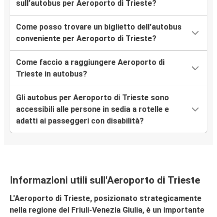
sull’autobus per Aeroporto di Trieste?
Aeroporto di Trieste
Come posso trovare un biglietto dell'autobus
Aeroporto di Trieste
conveniente per Aeroporto di Trieste?
Firenze
Come faccio a raggiungere Aeroporto di
Aeroporto di Trieste
Trieste in autobus?
Aeroporto di Milano Malpensa (MXP)
Gli autobus per Aeroporto di Trieste sono
Perugia
accessibili alle persone in sedia a rotelle e
Aeroporto di Trieste
adatti ai passeggeri con disabilità?
Aeroporto di Trieste
Perugia
Aeroporto di Trieste
Informazioni utili sull'Aeroporto di Trieste
Ancona
L'Aeroporto di Trieste, posizionato strategicamente
nella regione del Friuli-Venezia Giulia, è un importante
Marsiglia