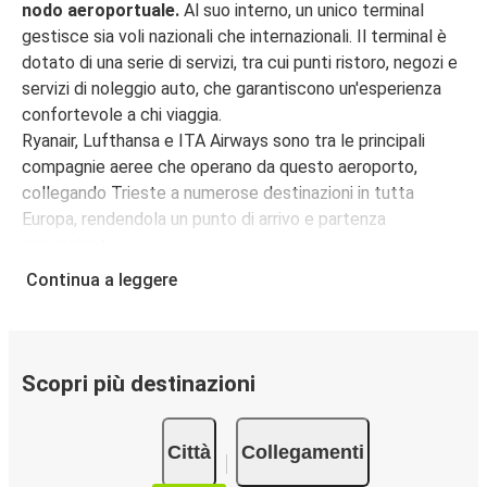
nodo aeroportuale.
Al suo interno, un unico terminal
Aeroporto di Trieste
gestisce sia voli nazionali che internazionali. Il terminal è
dotato di una serie di servizi, tra cui punti ristoro, negozi e
Zara
servizi di noleggio auto, che garantiscono un'esperienza
Aeroporto di Trieste
confortevole a chi viaggia.
Ryanair, Lufthansa e ITA Airways sono tra le principali
Aeroporto di Trieste
compagnie aeree che operano da questo aeroporto,
Graz
collegando Trieste a numerose destinazioni in tutta
Europa, rendendola un punto di arrivo e partenza
Aeroporto di Trieste
conveniente.
Zara
Per quanto riguarda i controlli di sicurezza, è consigliabile
Continua a leggere
arrivare all'aeroporto almeno due ore prima per i voli
Genova
nazionali e tre ore prima per i voli internazionali. Questo ti
Aeroporto di Trieste
consente di avere tempo sufficiente per il check-in, il
deposito bagagli e i controlli di sicurezza.
Scopri più destinazioni
Aeroporto di Trieste
Per raggiungere l'Aeroporto di Trieste, FlixBus offre
Benevento
collegamenti comodi e a prezzi competitivi.
Grazie ai
Città
Collegamenti
numerosi collegamenti giornalieri, i nostri pullman per
Aeroporto di Milano Malpensa (MXP)
l’aeroporto sono l’opzione ideale per un viaggio senza