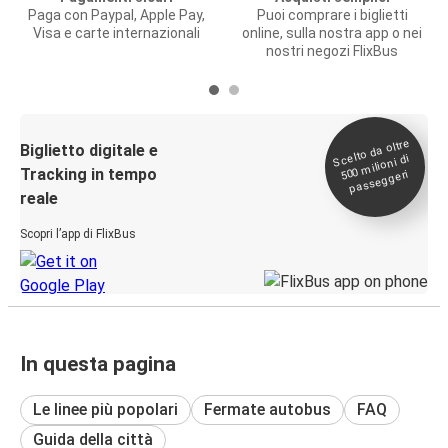
Paga con Paypal, Apple Pay,
Puoi comprare i biglietti
Visa e carte internazionali
online, sulla nostra app o nei
nostri negozi FlixBus
Scelto da oltre
500
Biglietto digitale e
milioni di
Tracking in tempo
passeggeri
reale
Scopri l’app di FlixBus
In questa pagina
Le linee più popolari
Fermate autobus
FAQ
Guida della città