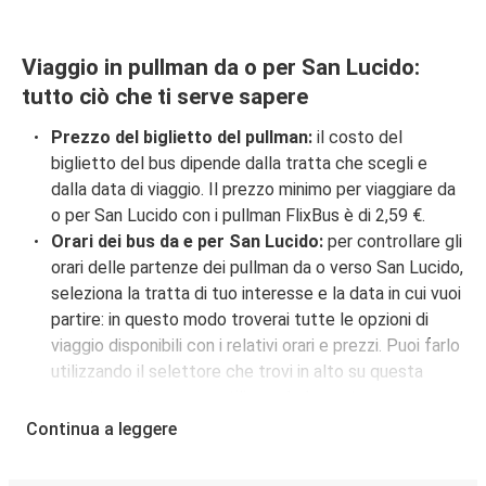
Viaggio in pullman da o per San Lucido:
tutto ciò che ti serve sapere
Prezzo del biglietto del pullman:
il costo del
biglietto del bus dipende dalla tratta che scegli e
dalla data di viaggio. Il prezzo minimo per viaggiare da
o per San Lucido con i pullman FlixBus è di 2,59 €.
Orari dei bus da e per San Lucido:
per controllare gli
orari delle partenze dei pullman da o verso San Lucido,
seleziona la tratta di tuo interesse e la data in cui vuoi
partire: in questo modo troverai tutte le opzioni di
viaggio disponibili con i relativi orari e prezzi. Puoi farlo
utilizzando il selettore che trovi in alto su questa
questa pagina oppure utilizzando la nostra
mappa
interattiva
.
Continua a leggere
Fermate del bus a San Lucido:
i pullman FlixBus
servono 3 fermate a San Lucido: San Lucido, San