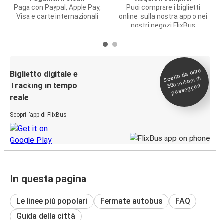
Paga con Paypal, Apple Pay,
Puoi comprare i biglietti
Visa e carte internazionali
online, sulla nostra app o nei
nostri negozi FlixBus
Scelto da oltre
500
Biglietto digitale e
milioni di
Tracking in tempo
passeggeri
reale
Scopri l’app di FlixBus
In questa pagina
Le linee più popolari
Fermate autobus
FAQ
Guida della città