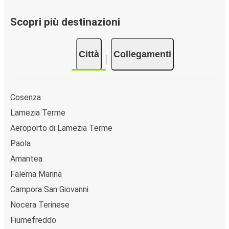
Lucido (SS18 Stadio), San Lucido (SS18). Per
localizzare facilmente la tua fermata d'interesse,
Scopri più destinazioni
utilizza la mappa disponibile su questa pagina.
Città collegate a San Lucido:
tra le 15 destinazioni
Città
Collegamenti
collegate dai pullman FlixBus a San Lucido le più
popolari sono: Cosenza, Roma, Aeroporto di Lamezia
Terme.
Cosenza
Lamezia Terme
Aeroporto di Lamezia Terme
Paola
Amantea
Falerna Marina
Campora San Giovanni
Nocera Terinese
Fiumefreddo