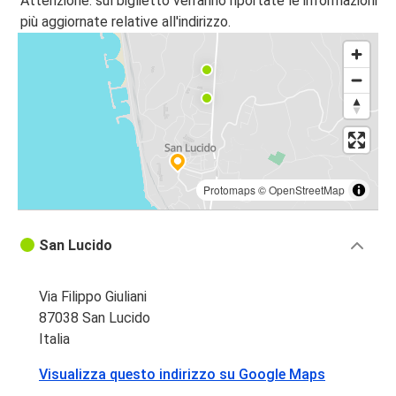
Attenzione: sul biglietto verranno riportate le informazioni
Longobardi Marina
più aggiornate relative all'indirizzo.
San Lucido
Messina
San Lucido
San Lucido
Longobardi Marina
Protomaps
©
OpenStreetMap
Aeroporto di Lamezia Terme
San Lucido
San Lucido
Messina
San Lucido
Via Filippo Giuliani
87038 San Lucido
San Lucido
Italia
Roma
Visualizza questo indirizzo su Google Maps