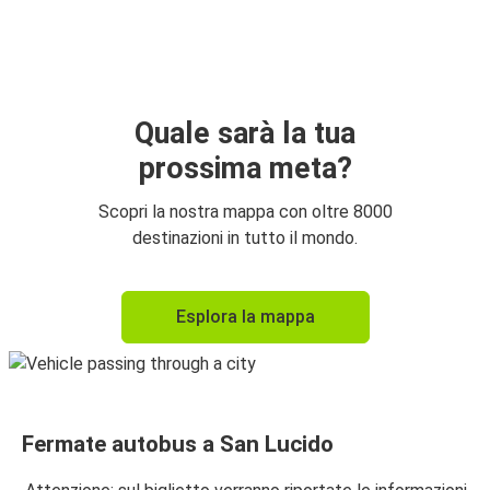
Paola
San Lucido
San Lucido
Aeroporto di Lamezia Terme
Quale sarà la tua
prossima meta?
Falerna Marina
San Lucido
Scopri la nostra mappa con oltre 8000
destinazioni in tutto il mondo.
Lamezia Terme
San Lucido
Esplora la mappa
San Lucido
Falerna Marina
San Lucido
Fermate autobus a San Lucido
Roma