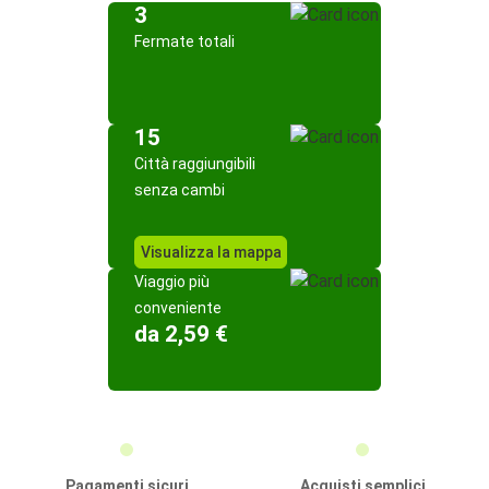
3
Fermate totali
15
Città raggiungibili
senza cambi
Visualizza la mappa
Viaggio più
conveniente
da 2,59 €
Pagamenti sicuri
Acquisti semplici