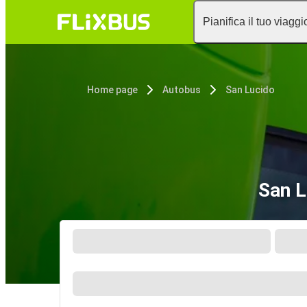
Pianifica il tuo viaggi
Home page
Autobus
San Lucido
San L