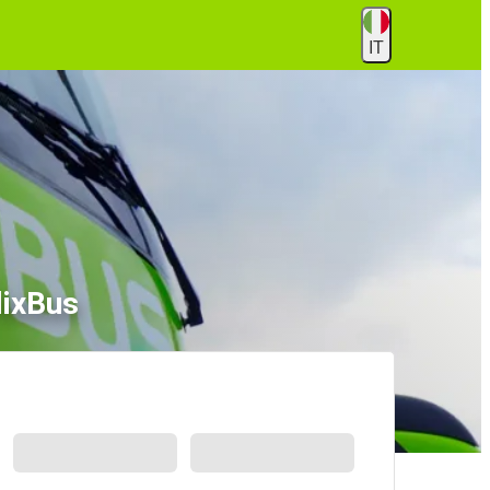
IT
lixBus