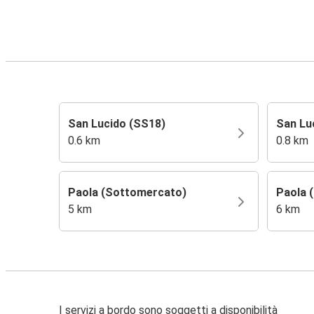
San Lucido (SS18)
San Lu
0.6 km
0.8 km
Paola (Sottomercato)
Paola 
5 km
6 km
I servizi a bordo sono soggetti a disponibilità