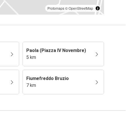
Protomaps
©
OpenStreetMap
Paola (Piazza IV Novembre)
5 km
Fiumefreddo Bruzio
7 km