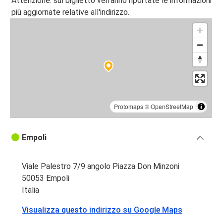
Attenzione: sul biglietto verranno riportate le informazioni
Siena
più aggiornate relative all'indirizzo.
Empoli
Empoli
Siena
Roma
Empoli
Protomaps
©
OpenStreetMap
Torino
Empoli
Empoli
Empoli
Napoli
Viale Palestro 7/9 angolo Piazza Don Minzoni
50053 Empoli
Empoli
Italia
Roma
Visualizza questo indirizzo su Google Maps