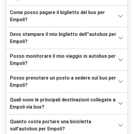
Empoli
Torino
Come posso pagare il biglietto del bus per
Empoli?
Empoli
Novara
Devo stampare il mio biglietto dell''autobus per
Empoli?
Empoli
Aeroporto di Bergamo Orio al Serio
Posso monitorare il mio viaggio in autobus per
Empoli?
Caserta
Empoli
Posso prenotare un posto a sedere sul bus per
Empoli?
Padula
Empoli
Quali sono le principali destinazioni collegate a
Empoli via bus?
Lecce
Empoli
Quanto costa portare una bicicletta
sull’autobus per Empoli?
Empoli