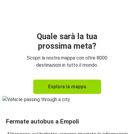
Firenze
Empoli
Milano
Empoli
Quale sarà la tua
prossima meta?
Empoli
Bologna
Scopri la nostra mappa con oltre 8000
destinazioni in tutto il mondo.
Bologna
Empoli
Esplora la mappa
Napoli
Empoli
Empoli
Fermate autobus a Empoli
Padula