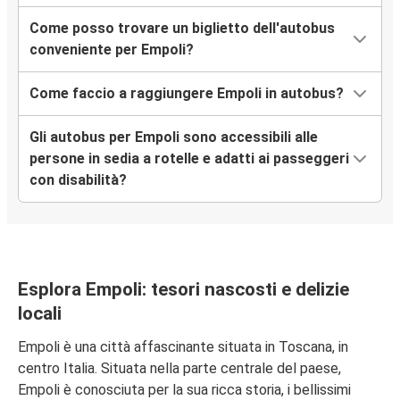
Caserta
Come posso trovare un biglietto dell'autobus
conveniente per Empoli?
Empoli
Salerno
Come faccio a raggiungere Empoli in autobus?
Empoli
Gli autobus per Empoli sono accessibili alle
Rimini
persone in sedia a rotelle e adatti ai passeggeri
con disabilità?
Novara
Empoli
Empoli
Aosta
Esplora Empoli: tesori nascosti e delizie
locali
Pompei
Empoli è una città affascinante situata in Toscana, in
Empoli
centro Italia. Situata nella parte centrale del paese,
Empoli è conosciuta per la sua ricca storia, i bellissimi
Battipaglia