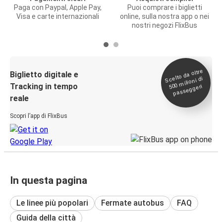
Paga con Paypal, Apple Pay,
Puoi comprare i biglietti
Visa e carte internazionali
online, sulla nostra app o nei
nostri negozi FlixBus
Scelto da oltre
500
Biglietto digitale e
milioni di
Tracking in tempo
passeggeri
reale
Scopri l’app di FlixBus
In questa pagina
Le linee più popolari
Fermate autobus
FAQ
Guida della città