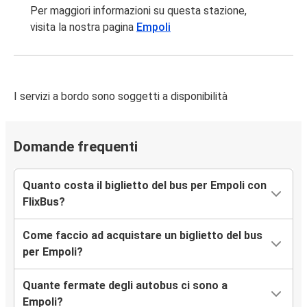
Parma
Per maggiori informazioni su questa stazione,
Empoli
visita la nostra pagina
Empoli
Empoli
Parma
I servizi a bordo sono soggetti a disponibilità
Salerno
Empoli
Domande frequenti
Empoli
Battipaglia
Quanto costa il biglietto del bus per Empoli con
FlixBus?
Empoli
Pompei
Come faccio ad acquistare un biglietto del bus
per Empoli?
Empoli
Policoro
Quante fermate degli autobus ci sono a
Empoli?