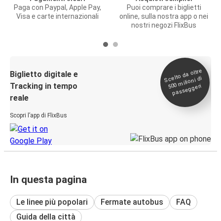
Paga con Paypal, Apple Pay,
Puoi comprare i biglietti
Visa e carte internazionali
online, sulla nostra app o nei
nostri negozi FlixBus
Scelto da oltre
500
Biglietto digitale e
milioni di
Tracking in tempo
passeggeri
reale
Scopri l’app di FlixBus
In questa pagina
Le linee più popolari
Fermate autobus
FAQ
Guida della città