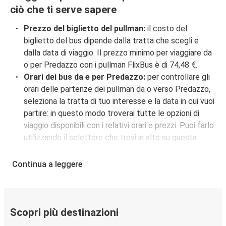
ciò che ti serve sapere
Prezzo del biglietto del pullman:
il costo del
biglietto del bus dipende dalla tratta che scegli e
dalla data di viaggio. Il prezzo minimo per viaggiare da
o per Predazzo con i pullman FlixBus è di 74,48 €.
Orari dei bus da e per Predazzo:
per controllare gli
orari delle partenze dei pullman da o verso Predazzo,
seleziona la tratta di tuo interesse e la data in cui vuoi
partire: in questo modo troverai tutte le opzioni di
viaggio disponibili con i relativi orari e prezzi. Puoi farlo
utilizzando il selettore che trovi in alto su questa
questa pagina oppure utilizzando la nostra
mappa
interattiva
.
Continua a leggere
Fermata del bus a Predazzo:
i pullman FlixBus
servono una singola fermata a Predazzo. Localizzala
facilmente utilizzando la mappa disponibile su questa
pagina.
Scopri più destinazioni
Città collegate a Predazzo:
tra le 22 destinazioni