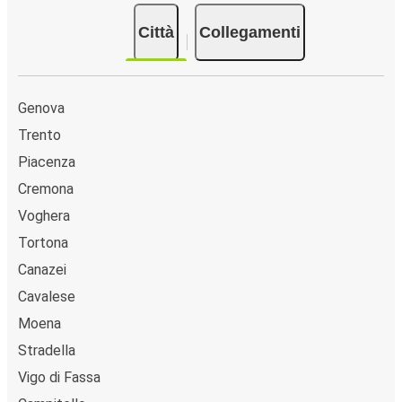
collegate dai pullman FlixBus a Predazzo le più
Città
Collegamenti
popolari sono: Milano, Aeroporto di Venezia, Genova.
Genova
Trento
Piacenza
Cremona
Voghera
Tortona
Canazei
Cavalese
Moena
Stradella
Vigo di Fassa