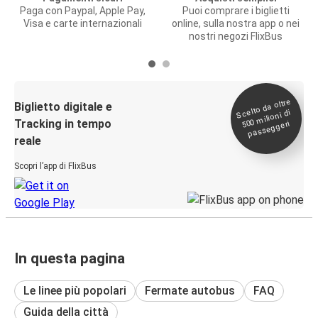
Paga con Paypal, Apple Pay,
Puoi comprare i biglietti
Visa e carte internazionali
online, sulla nostra app o nei
nostri negozi FlixBus
Scelto da oltre
500
Biglietto digitale e
milioni di
Tracking in tempo
passeggeri
reale
Scopri l’app di FlixBus
In questa pagina
Le linee più popolari
Fermate autobus
FAQ
Guida della città