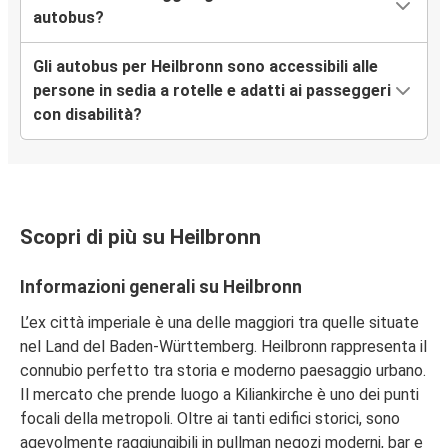
Brescia
autobus?
Heilbronn
Gli autobus per Heilbronn sono accessibili alle
Pisa
persone in sedia a rotelle e adatti ai passeggeri
con disabilità?
Padova
Heilbronn
Heilbronn
Scopri di più su Heilbronn
Padova
Firenze
Informazioni generali su Heilbronn
Heilbronn
L’ex città imperiale è una delle maggiori tra quelle situate
nel Land del Baden-Württemberg. Heilbronn rappresenta il
Heilbronn
connubio perfetto tra storia e moderno paesaggio urbano.
Trento
Il mercato che prende luogo a Kiliankirche è uno dei punti
focali della metropoli. Oltre ai tanti edifici storici, sono
Heilbronn
agevolmente raggiungibili in pullman negozi moderni, bar e