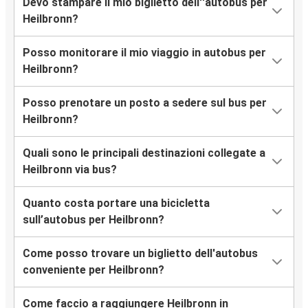
Devo stampare il mio biglietto dell''autobus per
Heilbronn
Heilbronn?
Trento
Posso monitorare il mio viaggio in autobus per
Heilbronn
Heilbronn?
Torino
Posso prenotare un posto a sedere sul bus per
Heilbronn
Heilbronn?
Ancona
Quali sono le principali destinazioni collegate a
Heilbronn
Heilbronn via bus?
Bolzano
Quanto costa portare una bicicletta
Heilbronn
sull’autobus per Heilbronn?
Heilbronn
Come posso trovare un biglietto dell'autobus
Firenze
conveniente per Heilbronn?
Heilbronn
Come faccio a raggiungere Heilbronn in