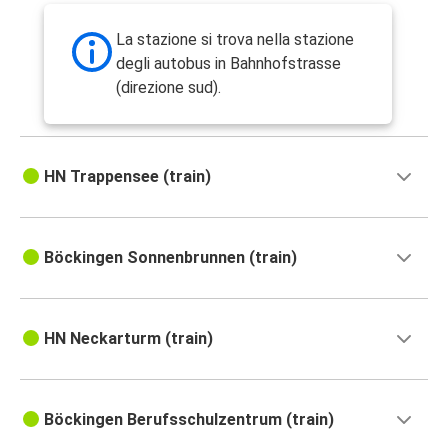
Mannheim
Heilbronn
La stazione si trova nella stazione
degli autobus in Bahnhofstrasse
Heilbronn
(direzione sud).
Karlsruhe
Heilbronn
Venezia
HN Trappensee (train)
Heilbronn
Verona
Böckingen Sonnenbrunnen (train)
Heilbronn
Lione
HN Neckarturm (train)
Verona
Heilbronn
Böckingen Berufsschulzentrum (train)