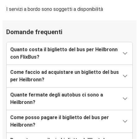
Heilbronn
I servizi a bordo sono soggetti a disponibilità
Catania
Heilbronn
Domande frequenti
Napoli
Quanto costa il biglietto del bus per Heilbronn
Heilbronn
con FlixBus?
Heilbronn
Come faccio ad acquistare un biglietto del bus
Genova
per Heilbronn?
Heilbronn
Quante fermate degli autobus ci sono a
Napoli
Heilbronn?
Heilbronn
Come posso pagare il biglietto del bus per
Bologna
Heilbronn?
Genova