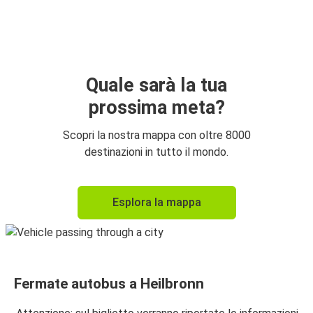
Heilbronn
Francoforte
Heilbronn
Monaco di Baviera
Quale sarà la tua
prossima meta?
Praga
Heilbronn
Scopri la nostra mappa con oltre 8000
destinazioni in tutto il mondo.
Monaco di Baviera
Heilbronn
Esplora la mappa
Francoforte
Heilbronn
Aeroporto di Francoforte (FRA)
Fermate autobus a Heilbronn
Heilbronn