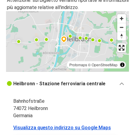
Attenzione: sul biglietto verranno riportate le informazioni
Heilbronn
più aggiornate relative all'indirizzo.
Norimberga
Norimberga
Heilbronn
Milano
Heilbronn
Protomaps
©
OpenStreetMap
Heilbronn
Milano
Heilbronn - Stazione ferroviaria centrale
Heilbronn
Mannheim
Bahnhofstraße
74072 Heilbronn
Karlsruhe
Germania
Heilbronn
Visualizza questo indirizzo su Google Maps