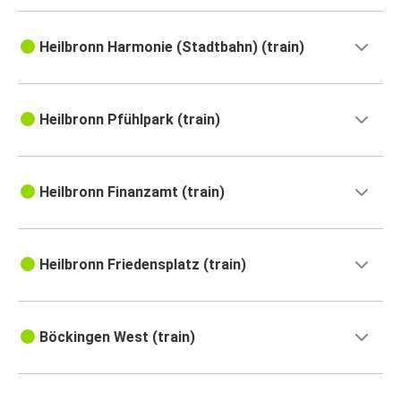
Heilbronn
Lussemburgo
Heilbronn Harmonie (Stadtbahn) (train)
Venezia
Heilbronn
Heilbronn Pfühlpark (train)
Heilbronn
Bolzano
Heilbronn Finanzamt (train)
Sanremo
Heilbronn
Heilbronn Friedensplatz (train)
Lussemburgo
Heilbronn
Lione
Böckingen West (train)
Heilbronn
Trieste