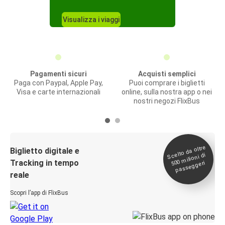
Visualizza i viaggi
Pagamenti sicuri
Acquisti semplici
Paga con Paypal, Apple Pay,
Puoi comprare i biglietti
Visa e carte internazionali
online, sulla nostra app o nei
nostri negozi FlixBus
Scelto da oltre
500
Biglietto digitale e
milioni di
Tracking in tempo
passeggeri
reale
Scopri l’app di FlixBus