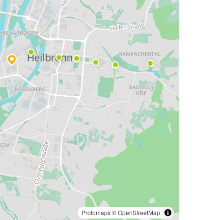
Protomaps
©
OpenStreetMap