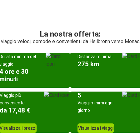
La nostra offerta:
i viaggio veloci, comode e convenienti da Heilbronn verso Monac
Durata minima del
Distanza minima
275 km
viaggio
4 ore e 30
minuti
5
Viaggio più
conveniente
Viaggi minimi ogni
da 17,48 €
giorno
Visualizza i prezzi
Visualizza i viaggi