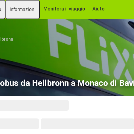
Monitora il viaggio
Aiuto
o
Informazioni
ilbronn
obus da Heilbronn a Monaco di Bav