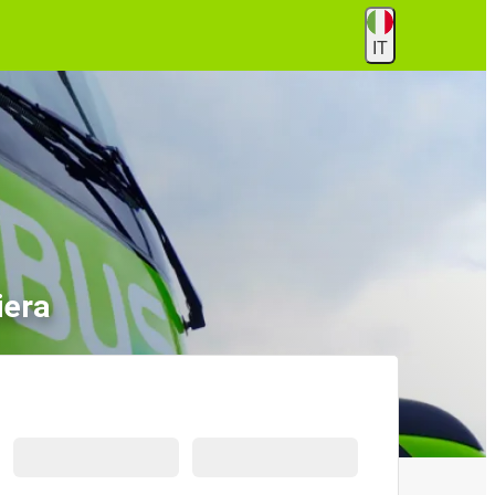
IT
iera