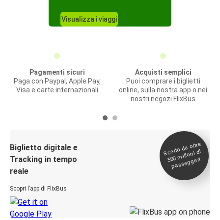
Visualizza i viaggi
Pagamenti sicuri
Acquisti semplici
Paga con Paypal, Apple Pay,
Puoi comprare i biglietti
Visa e carte internazionali
online, sulla nostra app o nei
nostri negozi FlixBus
Scelto da oltre
500
Biglietto digitale e
milioni di
Tracking in tempo
passeggeri
reale
Scopri l’app di FlixBus