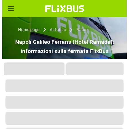
Home page
Autobus
Napoli
Napoli Galileo Ferraris (Hotel Ramada):
informazioni sulla fermata FlixBus