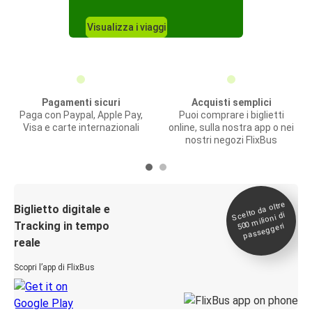
Visualizza i viaggi
Pagamenti sicuri
Acquisti semplici
Paga con Paypal, Apple Pay,
Puoi comprare i biglietti
Visa e carte internazionali
online, sulla nostra app o nei
nostri negozi FlixBus
Scelto da oltre
500
Biglietto digitale e
milioni di
Tracking in tempo
passeggeri
reale
Scopri l’app di FlixBus