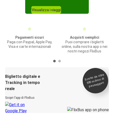
Visualizza i viaggi
Pagamenti sicuri
Acquisti semplici
Paga con Paypal, Apple Pay,
Puoi comprare i biglietti
Visa e carte internazionali
online, sulla nostra app o nei
nostri negozi FlixBus
Scelto da oltre
500
Biglietto digitale e
milioni di
Tracking in tempo
passeggeri
reale
Scopri l’app di FlixBus