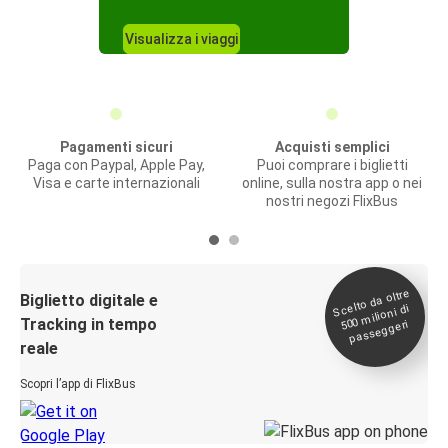
Visualizza i viaggi
Pagamenti sicuri
Acquisti semplici
Paga con Paypal, Apple Pay,
Puoi comprare i biglietti
Visa e carte internazionali
online, sulla nostra app o nei
nostri negozi FlixBus
Scelto da oltre
500
Biglietto digitale e
milioni di
Tracking in tempo
passeggeri
reale
Scopri l’app di FlixBus