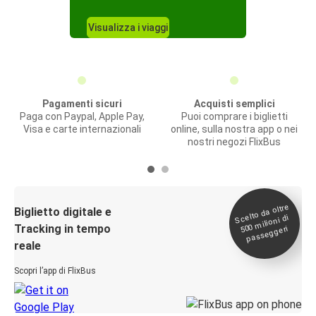
Visualizza i viaggi
Pagamenti sicuri
Acquisti semplici
Paga con Paypal, Apple Pay,
Puoi comprare i biglietti
Visa e carte internazionali
online, sulla nostra app o nei
nostri negozi FlixBus
Scelto da oltre
500
Biglietto digitale e
milioni di
Tracking in tempo
passeggeri
reale
Scopri l’app di FlixBus