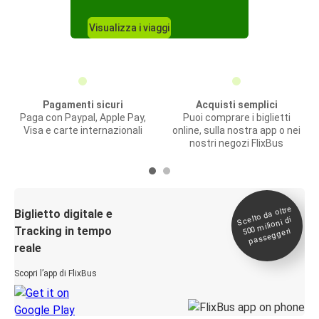
Visualizza i viaggi
Pagamenti sicuri
Acquisti semplici
Paga con Paypal, Apple Pay,
Puoi comprare i biglietti
Visa e carte internazionali
online, sulla nostra app o nei
nostri negozi FlixBus
Scelto da oltre
500
Biglietto digitale e
milioni di
Tracking in tempo
passeggeri
reale
Scopri l’app di FlixBus