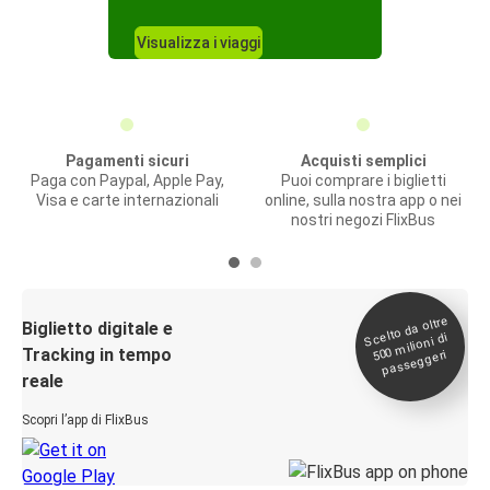
Visualizza i viaggi
Pagamenti sicuri
Acquisti semplici
Paga con Paypal, Apple Pay,
Puoi comprare i biglietti
Visa e carte internazionali
online, sulla nostra app o nei
nostri negozi FlixBus
Scelto da oltre
500
Biglietto digitale e
milioni di
Tracking in tempo
passeggeri
reale
Scopri l’app di FlixBus