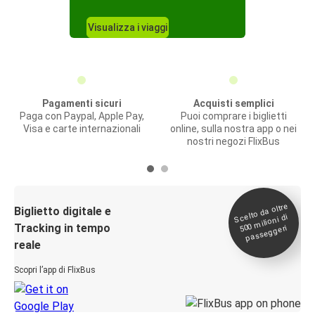
Visualizza i viaggi
Pagamenti sicuri
Acquisti semplici
Paga con Paypal, Apple Pay,
Puoi comprare i biglietti
Visa e carte internazionali
online, sulla nostra app o nei
nostri negozi FlixBus
Scelto da oltre
500
Biglietto digitale e
milioni di
Tracking in tempo
passeggeri
reale
Scopri l’app di FlixBus