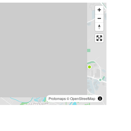
Protomaps
©
OpenStreetMap