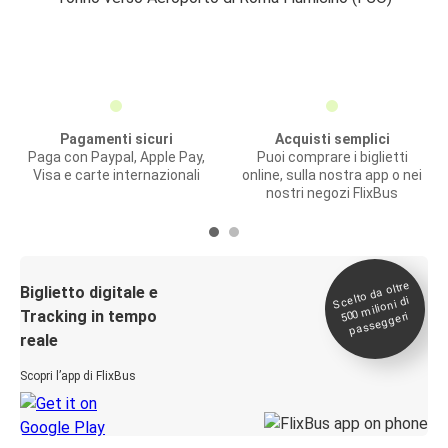
Pagamenti sicuri
Acquisti semplici
Paga con Paypal, Apple Pay,
Puoi comprare i biglietti
Visa e carte internazionali
online, sulla nostra app o nei
nostri negozi FlixBus
Scelto da oltre
500
Biglietto digitale e
milioni di
Tracking in tempo
passeggeri
reale
Scopri l’app di FlixBus