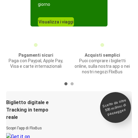
giorno
Visualizza i viaggi
Pagamenti sicuri
Acquisti semplici
Paga con Paypal, Apple Pay,
Puoi comprare i biglietti
Visa e carte internazionali
online, sulla nostra app o nei
nostri negozi FlixBus
Scelto da oltre
500
Biglietto digitale e
milioni di
Tracking in tempo
passeggeri
reale
Scopri l’app di FlixBus