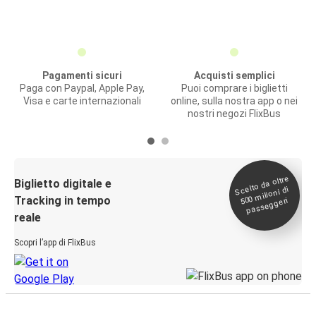
Pagamenti sicuri
Acquisti semplici
Paga con Paypal, Apple Pay,
Puoi comprare i biglietti
Visa e carte internazionali
online, sulla nostra app o nei
nostri negozi FlixBus
Scelto da oltre
500
Biglietto digitale e
milioni di
Tracking in tempo
passeggeri
reale
Scopri l’app di FlixBus