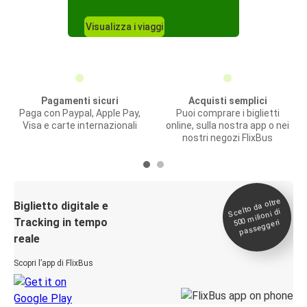
Visualizza i viaggi
Pagamenti sicuri
Acquisti semplici
Paga con Paypal, Apple Pay,
Puoi comprare i biglietti
Visa e carte internazionali
online, sulla nostra app o nei
nostri negozi FlixBus
Scelto da oltre
500
Biglietto digitale e
milioni di
Tracking in tempo
passeggeri
reale
Scopri l’app di FlixBus