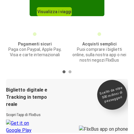
Visualizza i viaggi
Pagamenti sicuri
Acquisti semplici
Paga con Paypal, Apple Pay,
Puoi comprare i biglietti
Visa e carte internazionali
online, sulla nostra app o nei
nostri negozi FlixBus
Scelto da oltre
500
Biglietto digitale e
milioni di
Tracking in tempo
passeggeri
reale
Scopri l’app di FlixBus