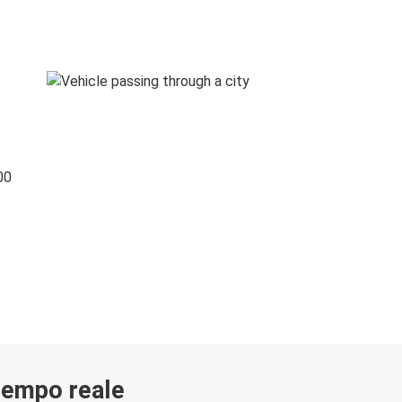
00
 tempo reale