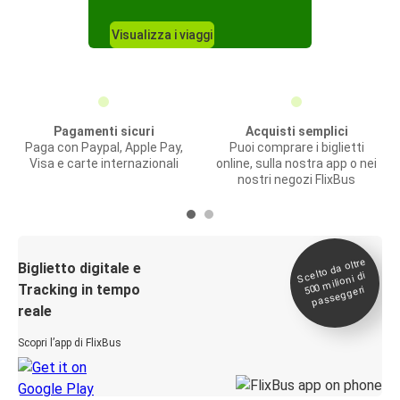
Visualizza i viaggi
Pagamenti sicuri
Acquisti semplici
Paga con Paypal, Apple Pay,
Puoi comprare i biglietti
Visa e carte internazionali
online, sulla nostra app o nei
nostri negozi FlixBus
Scelto da oltre
500
Biglietto digitale e
milioni di
Tracking in tempo
passeggeri
reale
Scopri l’app di FlixBus