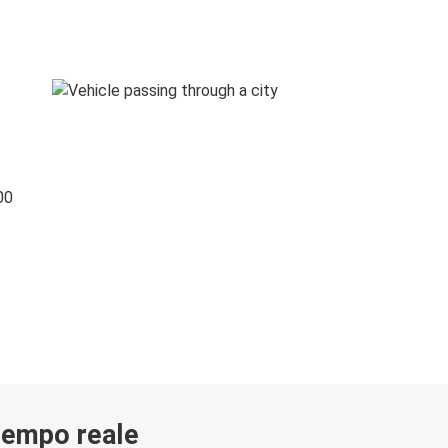
00
 tempo reale