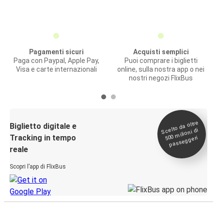
Pagamenti sicuri
Acquisti semplici
Paga con Paypal, Apple Pay,
Puoi comprare i biglietti
Visa e carte internazionali
online, sulla nostra app o nei
nostri negozi FlixBus
Scelto da oltre
500
Biglietto digitale e
milioni di
Tracking in tempo
passeggeri
reale
Scopri l’app di FlixBus