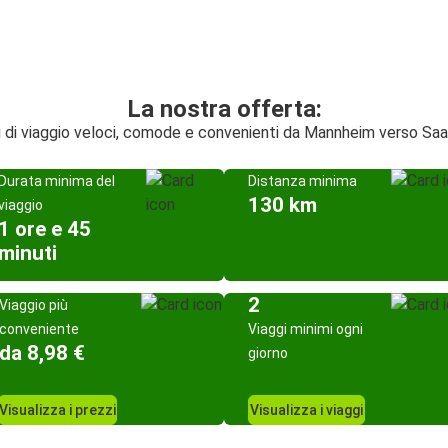
La nostra offerta:
i di viaggio veloci, comode e convenienti da Mannheim verso Sa
Durata minima del
Distanza minima
130 km
viaggio
1 ore e 45
minuti
2
Viaggio più
conveniente
Viaggi minimi ogni
da 8,98 €
giorno
Visualizza i prezzi
Visualizza i viaggi