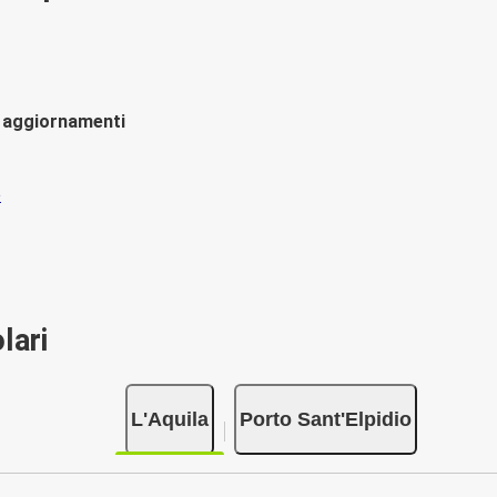
li aggiornamenti
lari
L'Aquila
Porto Sant'Elpidio