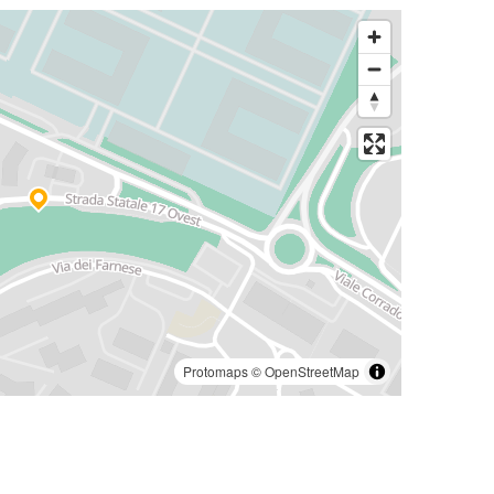
Protomaps
©
OpenStreetMap