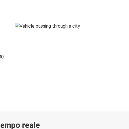
00
 tempo reale