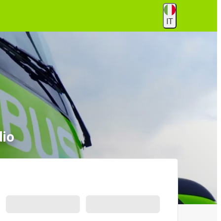
IT
dio