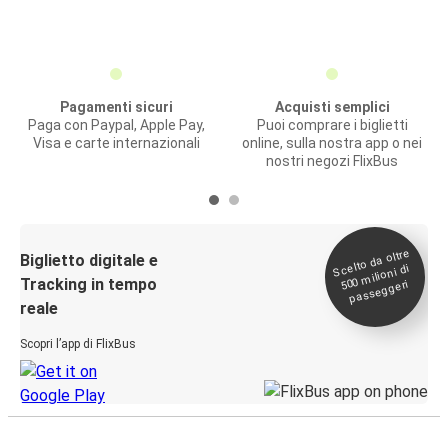
Pagamenti sicuri
Acquisti semplici
Paga con Paypal, Apple Pay,
Puoi comprare i biglietti
Visa e carte internazionali
online, sulla nostra app o nei
nostri negozi FlixBus
Scelto da oltre
500
Biglietto digitale e
milioni di
Tracking in tempo
passeggeri
reale
Scopri l’app di FlixBus