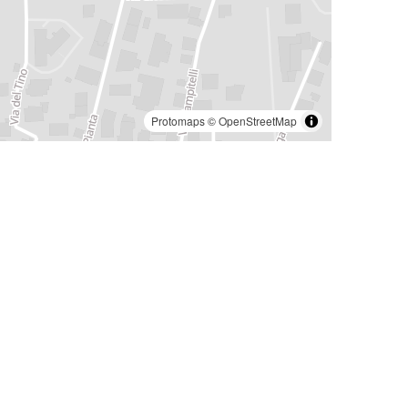
Protomaps
©
OpenStreetMap