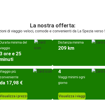
La nostra offerta:
ioni di viaggio veloci, comode e convenienti da La Spezia verso 
Durata minima del
Distanza minima
209 km
viaggio
3 ore e 25
minuti
4
Viaggio più
conveniente
Viaggi minimi ogni
da 17,98 €
giorno
Visualizza i prezzi
Visualizza i viaggi