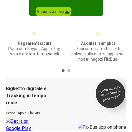
Visualizza i viaggi
Pagamenti sicuri
Acquisti semplici
Paga con Paypal, Apple Pay,
Puoi comprare i biglietti
Visa e carte internazionali
online, sulla nostra app o nei
nostri negozi FlixBus
Scelto da oltre
500
Biglietto digitale e
milioni di
Tracking in tempo
passeggeri
reale
Scopri l’app di FlixBus