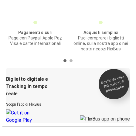
Pagamenti sicuri
Acquisti semplici
Paga con Paypal, Apple Pay,
Puoi comprare i biglietti
Visa e carte internazionali
online, sulla nostra app o nei
nostri negozi FlixBus
Scelto da oltre
500
Biglietto digitale e
milioni di
Tracking in tempo
passeggeri
reale
Scopri l’app di FlixBus