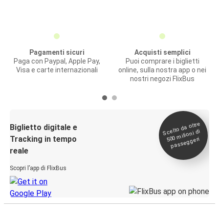
Pagamenti sicuri
Acquisti semplici
Paga con Paypal, Apple Pay,
Puoi comprare i biglietti
Visa e carte internazionali
online, sulla nostra app o nei
nostri negozi FlixBus
Scelto da oltre
500
Biglietto digitale e
milioni di
Tracking in tempo
passeggeri
reale
Scopri l’app di FlixBus