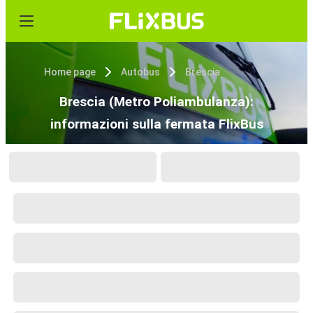
Home page
Autobus
Brescia
Brescia (Metro Poliambulanza):
informazioni sulla fermata FlixBus