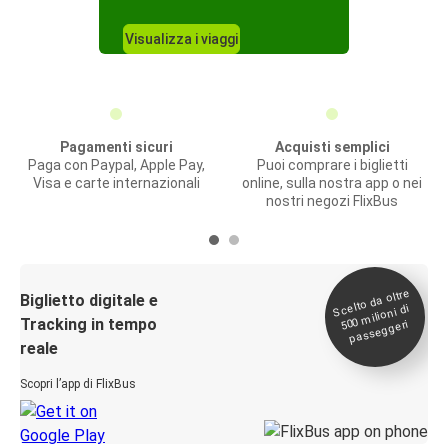
Visualizza i viaggi
Pagamenti sicuri
Acquisti semplici
Paga con Paypal, Apple Pay,
Puoi comprare i biglietti
Visa e carte internazionali
online, sulla nostra app o nei
nostri negozi FlixBus
Scelto da oltre
500
Biglietto digitale e
milioni di
Tracking in tempo
passeggeri
reale
Scopri l’app di FlixBus