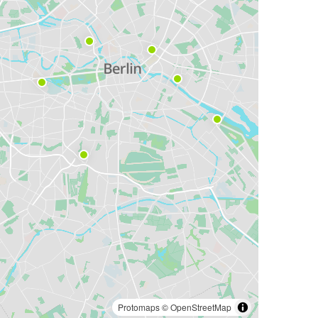
Protomaps
©
OpenStreetMap