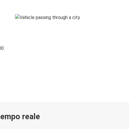
00
 tempo reale